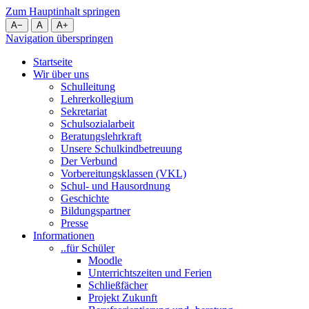
Zum Hauptinhalt springen
A
−
A
A
+
Navigation überspringen
Startseite
Wir über uns
Schulleitung
Lehrerkollegium
Sekretariat
Schulsozialarbeit
Beratungslehrkraft
Unsere Schulkindbetreuung
Der Verbund
Vorbereitungsklassen (VKL)
Schul- und Hausordnung
Geschichte
Bildungspartner
Presse
Informationen
..für Schüler
Moodle
Unterrichtszeiten und Ferien
Schließfächer
Projekt Zukunft