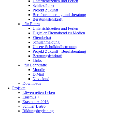
Unterrichtszeiten und Ferien
Schließfächer
Projekt Zukunft
Berufsorientierung und -beratung
Beratungslehrkraft
..für Eltern
Unterrichtszeiten und Ferien
Digitaler Elternabend zu Medien
Elternbeirat
Schulanmeldung
Unsere Schulkindbetreuung
Projekt Zukunft - Berufsberatung
Beratungslehrkraft
Links
..für Lehrkräfte
Moodle
E-Mail
Nextcloud
Downloads
Projekte
Löwen retten Leben
Erasmus +
Erasmus + 2016
Schiller-Bistro
Bildungsbegleitung