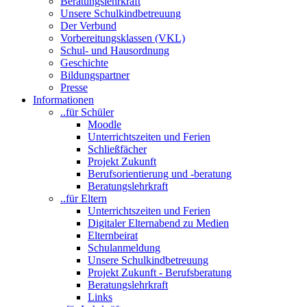
Beratungslehrkraft
Unsere Schulkindbetreuung
Der Verbund
Vorbereitungsklassen (VKL)
Schul- und Hausordnung
Geschichte
Bildungspartner
Presse
Informationen
..für Schüler
Moodle
Unterrichtszeiten und Ferien
Schließfächer
Projekt Zukunft
Berufsorientierung und -beratung
Beratungslehrkraft
..für Eltern
Unterrichtszeiten und Ferien
Digitaler Elternabend zu Medien
Elternbeirat
Schulanmeldung
Unsere Schulkindbetreuung
Projekt Zukunft - Berufsberatung
Beratungslehrkraft
Links