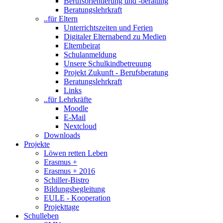
Berufsorientierung und -beratung
Beratungslehrkraft
..für Eltern
Unterrichtszeiten und Ferien
Digitaler Elternabend zu Medien
Elternbeirat
Schulanmeldung
Unsere Schulkindbetreuung
Projekt Zukunft - Berufsberatung
Beratungslehrkraft
Links
..für Lehrkräfte
Moodle
E-Mail
Nextcloud
Downloads
Projekte
Löwen retten Leben
Erasmus +
Erasmus + 2016
Schiller-Bistro
Bildungsbegleitung
EULE - Kooperation
Projekttage
Schulleben