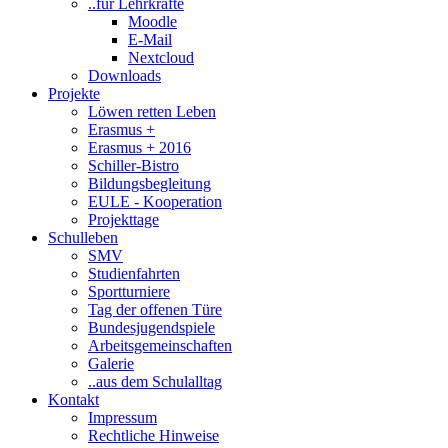
..für Lehrkräfte
Moodle
E-Mail
Nextcloud
Downloads
Projekte
Löwen retten Leben
Erasmus +
Erasmus + 2016
Schiller-Bistro
Bildungsbegleitung
EULE - Kooperation
Projekttage
Schulleben
SMV
Studienfahrten
Sportturniere
Tag der offenen Türe
Bundesjugendspiele
Arbeitsgemeinschaften
Galerie
..aus dem Schulalltag
Kontakt
Impressum
Rechtliche Hinweise