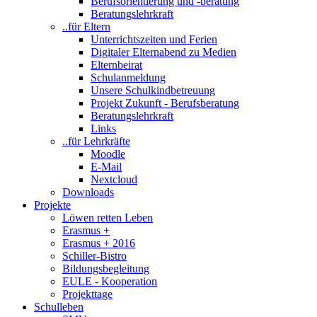
Berufsorientierung und -beratung
Beratungslehrkraft
..für Eltern
Unterrichtszeiten und Ferien
Digitaler Elternabend zu Medien
Elternbeirat
Schulanmeldung
Unsere Schulkindbetreuung
Projekt Zukunft - Berufsberatung
Beratungslehrkraft
Links
..für Lehrkräfte
Moodle
E-Mail
Nextcloud
Downloads
Projekte
Löwen retten Leben
Erasmus +
Erasmus + 2016
Schiller-Bistro
Bildungsbegleitung
EULE - Kooperation
Projekttage
Schulleben