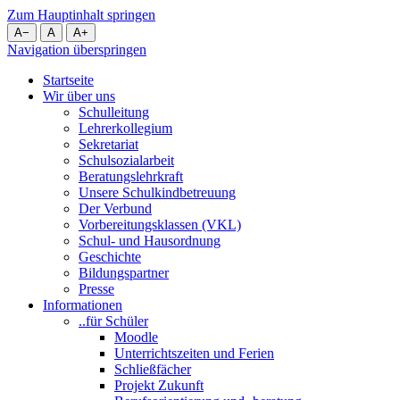
Zum Hauptinhalt springen
A
−
A
A
+
Navigation überspringen
Startseite
Wir über uns
Schulleitung
Lehrerkollegium
Sekretariat
Schulsozialarbeit
Beratungslehrkraft
Unsere Schulkindbetreuung
Der Verbund
Vorbereitungsklassen (VKL)
Schul- und Hausordnung
Geschichte
Bildungspartner
Presse
Informationen
..für Schüler
Moodle
Unterrichtszeiten und Ferien
Schließfächer
Projekt Zukunft