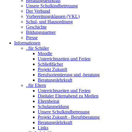
Beratungslehrkraft
Unsere Schulkindbetreuung
Der Verbund
Vorbereitungsklassen (VKL)
Schul- und Hausordnung
Geschichte
Bildungspartner
Presse
Informationen
..für Schüler
Moodle
Unterrichtszeiten und Ferien
Schließfächer
Projekt Zukunft
Berufsorientierung und -beratung
Beratungslehrkraft
..für Eltern
Unterrichtszeiten und Ferien
Digitaler Elternabend zu Medien
Elternbeirat
Schulanmeldung
Unsere Schulkindbetreuung
Projekt Zukunft - Berufsberatung
Beratungslehrkraft
Links