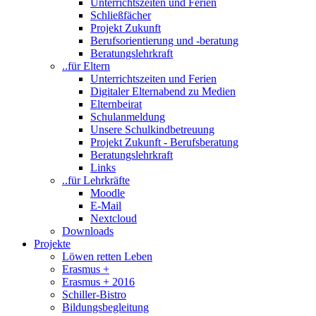
Unterrichtszeiten und Ferien
Schließfächer
Projekt Zukunft
Berufsorientierung und -beratung
Beratungslehrkraft
..für Eltern
Unterrichtszeiten und Ferien
Digitaler Elternabend zu Medien
Elternbeirat
Schulanmeldung
Unsere Schulkindbetreuung
Projekt Zukunft - Berufsberatung
Beratungslehrkraft
Links
..für Lehrkräfte
Moodle
E-Mail
Nextcloud
Downloads
Projekte
Löwen retten Leben
Erasmus +
Erasmus + 2016
Schiller-Bistro
Bildungsbegleitung