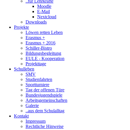
..für Lehrkräfte
Moodle
E-Mail
Nextcloud
Downloads
Projekte
Löwen retten Leben
Erasmus +
Erasmus + 2016
Schiller-Bistro
Bildungsbegleitung
EULE - Kooperation
Projekttage
Schulleben
SMV
Studienfahrten
Sportturniere
Tag der offenen Türe
Bundesjugendspiele
Arbeitsgemeinschaften
Galerie
..aus dem Schulalltag
Kontakt
Impressum
Rechtliche Hinweise