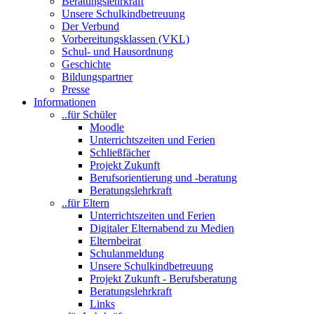
Beratungslehrkraft
Unsere Schulkindbetreuung
Der Verbund
Vorbereitungsklassen (VKL)
Schul- und Hausordnung
Geschichte
Bildungspartner
Presse
Informationen
..für Schüler
Moodle
Unterrichtszeiten und Ferien
Schließfächer
Projekt Zukunft
Berufsorientierung und -beratung
Beratungslehrkraft
..für Eltern
Unterrichtszeiten und Ferien
Digitaler Elternabend zu Medien
Elternbeirat
Schulanmeldung
Unsere Schulkindbetreuung
Projekt Zukunft - Berufsberatung
Beratungslehrkraft
Links