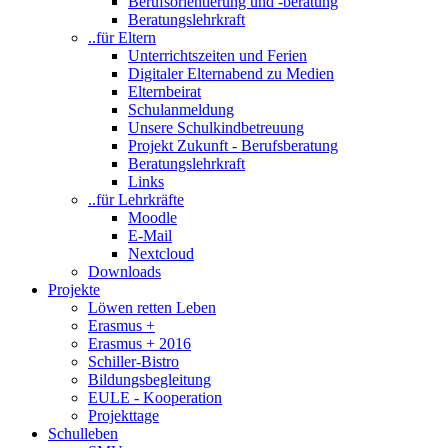
Berufsorientierung und -beratung
Beratungslehrkraft
..für Eltern
Unterrichtszeiten und Ferien
Digitaler Elternabend zu Medien
Elternbeirat
Schulanmeldung
Unsere Schulkindbetreuung
Projekt Zukunft - Berufsberatung
Beratungslehrkraft
Links
..für Lehrkräfte
Moodle
E-Mail
Nextcloud
Downloads
Projekte
Löwen retten Leben
Erasmus +
Erasmus + 2016
Schiller-Bistro
Bildungsbegleitung
EULE - Kooperation
Projekttage
Schulleben