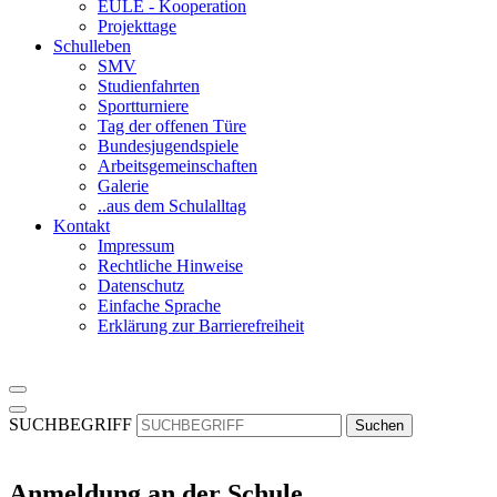
EULE - Kooperation
Projekttage
Schulleben
SMV
Studienfahrten
Sportturniere
Tag der offenen Türe
Bundesjugendspiele
Arbeitsgemeinschaften
Galerie
..aus dem Schulalltag
Kontakt
Impressum
Rechtliche Hinweise
Datenschutz
Einfache Sprache
Erklärung zur Barrierefreiheit
SUCHBEGRIFF
Suchen
Anmeldung an der Schule