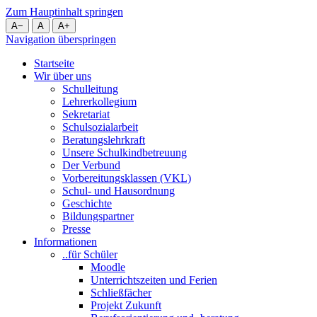
Zum Hauptinhalt springen
A
−
A
A
+
Navigation überspringen
Startseite
Wir über uns
Schulleitung
Lehrerkollegium
Sekretariat
Schulsozialarbeit
Beratungslehrkraft
Unsere Schulkindbetreuung
Der Verbund
Vorbereitungsklassen (VKL)
Schul- und Hausordnung
Geschichte
Bildungspartner
Presse
Informationen
..für Schüler
Moodle
Unterrichtszeiten und Ferien
Schließfächer
Projekt Zukunft