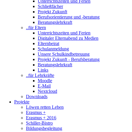
Unterrichtszeiten und Ferien
Schließfächer
Projekt Zukunft
Berufsorientierung und -beratung
Beratungslehrkraft
..für Eltern
Unterrichtszeiten und Ferien
Digitaler Elternabend zu Medien
Elternbeirat
Schulanmeldung
Unsere Schulkindbetreuung
Projekt Zukunft - Berufsberatung
Beratungslehrkraft
Links
..für Lehrkräfte
Moodle
E-Mail
Nextcloud
Downloads
Projekte
Löwen retten Leben
Erasmus +
Erasmus + 2016
Schiller-Bistro
Bildungsbegleitung