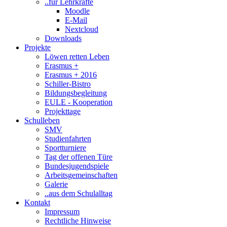
..für Lehrkräfte
Moodle
E-Mail
Nextcloud
Downloads
Projekte
Löwen retten Leben
Erasmus +
Erasmus + 2016
Schiller-Bistro
Bildungsbegleitung
EULE - Kooperation
Projekttage
Schulleben
SMV
Studienfahrten
Sportturniere
Tag der offenen Türe
Bundesjugendspiele
Arbeitsgemeinschaften
Galerie
..aus dem Schulalltag
Kontakt
Impressum
Rechtliche Hinweise