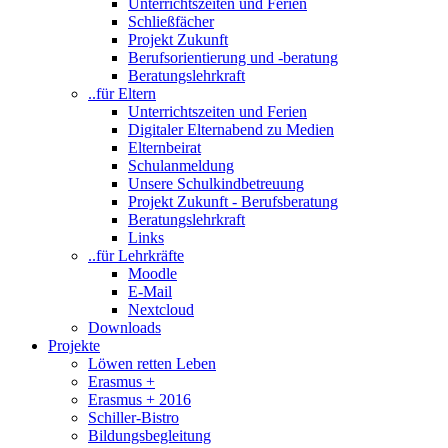
Unterrichtszeiten und Ferien
Schließfächer
Projekt Zukunft
Berufsorientierung und -beratung
Beratungslehrkraft
..für Eltern
Unterrichtszeiten und Ferien
Digitaler Elternabend zu Medien
Elternbeirat
Schulanmeldung
Unsere Schulkindbetreuung
Projekt Zukunft - Berufsberatung
Beratungslehrkraft
Links
..für Lehrkräfte
Moodle
E-Mail
Nextcloud
Downloads
Projekte
Löwen retten Leben
Erasmus +
Erasmus + 2016
Schiller-Bistro
Bildungsbegleitung