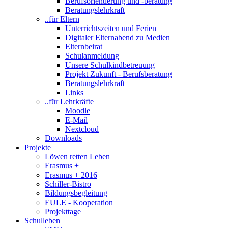
Berufsorientierung und -beratung
Beratungslehrkraft
..für Eltern
Unterrichtszeiten und Ferien
Digitaler Elternabend zu Medien
Elternbeirat
Schulanmeldung
Unsere Schulkindbetreuung
Projekt Zukunft - Berufsberatung
Beratungslehrkraft
Links
..für Lehrkräfte
Moodle
E-Mail
Nextcloud
Downloads
Projekte
Löwen retten Leben
Erasmus +
Erasmus + 2016
Schiller-Bistro
Bildungsbegleitung
EULE - Kooperation
Projekttage
Schulleben