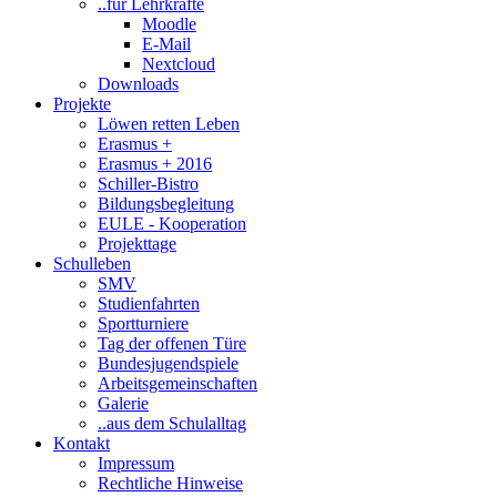
..für Lehrkräfte
Moodle
E-Mail
Nextcloud
Downloads
Projekte
Löwen retten Leben
Erasmus +
Erasmus + 2016
Schiller-Bistro
Bildungsbegleitung
EULE - Kooperation
Projekttage
Schulleben
SMV
Studienfahrten
Sportturniere
Tag der offenen Türe
Bundesjugendspiele
Arbeitsgemeinschaften
Galerie
..aus dem Schulalltag
Kontakt
Impressum
Rechtliche Hinweise