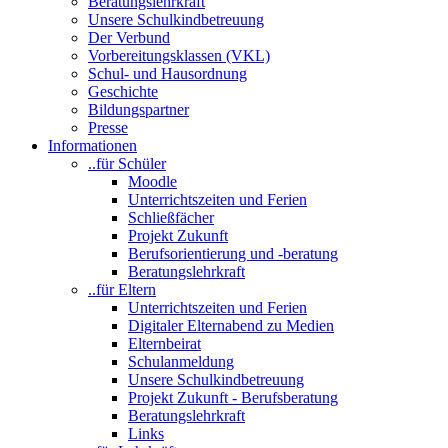
Beratungslehrkraft
Unsere Schulkindbetreuung
Der Verbund
Vorbereitungsklassen (VKL)
Schul- und Hausordnung
Geschichte
Bildungspartner
Presse
Informationen
..für Schüler
Moodle
Unterrichtszeiten und Ferien
Schließfächer
Projekt Zukunft
Berufsorientierung und -beratung
Beratungslehrkraft
..für Eltern
Unterrichtszeiten und Ferien
Digitaler Elternabend zu Medien
Elternbeirat
Schulanmeldung
Unsere Schulkindbetreuung
Projekt Zukunft - Berufsberatung
Beratungslehrkraft
Links