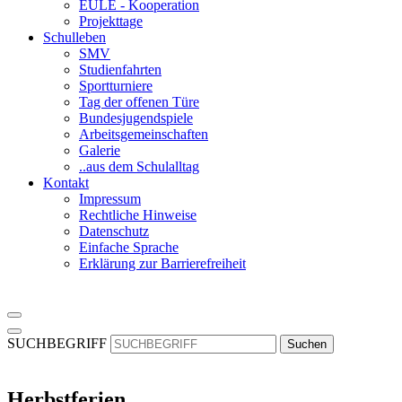
EULE - Kooperation
Projekttage
Schulleben
SMV
Studienfahrten
Sportturniere
Tag der offenen Türe
Bundesjugendspiele
Arbeitsgemeinschaften
Galerie
..aus dem Schulalltag
Kontakt
Impressum
Rechtliche Hinweise
Datenschutz
Einfache Sprache
Erklärung zur Barrierefreiheit
SUCHBEGRIFF
Suchen
Herbstferien