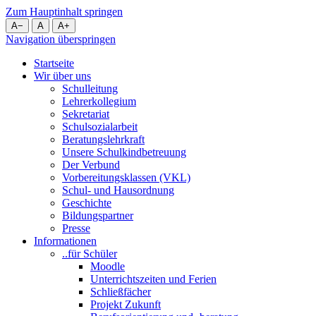
Zum Hauptinhalt springen
A
−
A
A
+
Navigation überspringen
Startseite
Wir über uns
Schulleitung
Lehrerkollegium
Sekretariat
Schulsozialarbeit
Beratungslehrkraft
Unsere Schulkindbetreuung
Der Verbund
Vorbereitungsklassen (VKL)
Schul- und Hausordnung
Geschichte
Bildungspartner
Presse
Informationen
..für Schüler
Moodle
Unterrichtszeiten und Ferien
Schließfächer
Projekt Zukunft