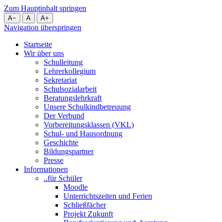
Zum Hauptinhalt springen
A
−
A
A
+
Navigation überspringen
Startseite
Wir über uns
Schulleitung
Lehrerkollegium
Sekretariat
Schulsozialarbeit
Beratungslehrkraft
Unsere Schulkindbetreuung
Der Verbund
Vorbereitungsklassen (VKL)
Schul- und Hausordnung
Geschichte
Bildungspartner
Presse
Informationen
..für Schüler
Moodle
Unterrichtszeiten und Ferien
Schließfächer
Projekt Zukunft