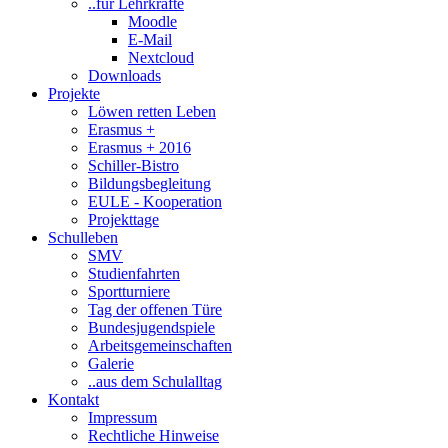
..für Lehrkräfte
Moodle
E-Mail
Nextcloud
Downloads
Projekte
Löwen retten Leben
Erasmus +
Erasmus + 2016
Schiller-Bistro
Bildungsbegleitung
EULE - Kooperation
Projekttage
Schulleben
SMV
Studienfahrten
Sportturniere
Tag der offenen Türe
Bundesjugendspiele
Arbeitsgemeinschaften
Galerie
..aus dem Schulalltag
Kontakt
Impressum
Rechtliche Hinweise