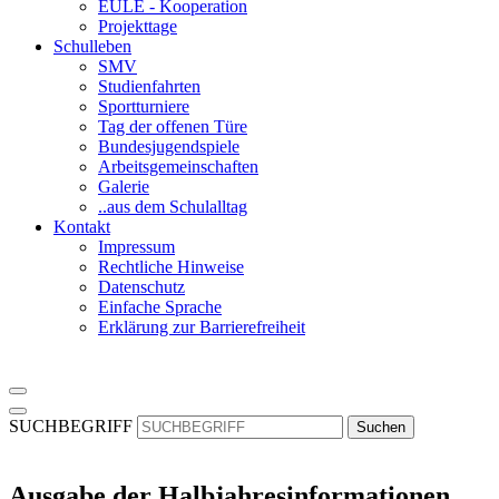
EULE - Kooperation
Projekttage
Schulleben
SMV
Studienfahrten
Sportturniere
Tag der offenen Türe
Bundesjugendspiele
Arbeitsgemeinschaften
Galerie
..aus dem Schulalltag
Kontakt
Impressum
Rechtliche Hinweise
Datenschutz
Einfache Sprache
Erklärung zur Barrierefreiheit
SUCHBEGRIFF
Suchen
Ausgabe der Halbjahresinformationen