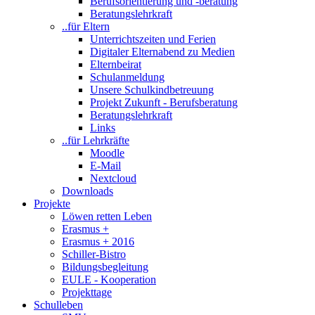
Berufsorientierung und -beratung
Beratungslehrkraft
..für Eltern
Unterrichtszeiten und Ferien
Digitaler Elternabend zu Medien
Elternbeirat
Schulanmeldung
Unsere Schulkindbetreuung
Projekt Zukunft - Berufsberatung
Beratungslehrkraft
Links
..für Lehrkräfte
Moodle
E-Mail
Nextcloud
Downloads
Projekte
Löwen retten Leben
Erasmus +
Erasmus + 2016
Schiller-Bistro
Bildungsbegleitung
EULE - Kooperation
Projekttage
Schulleben