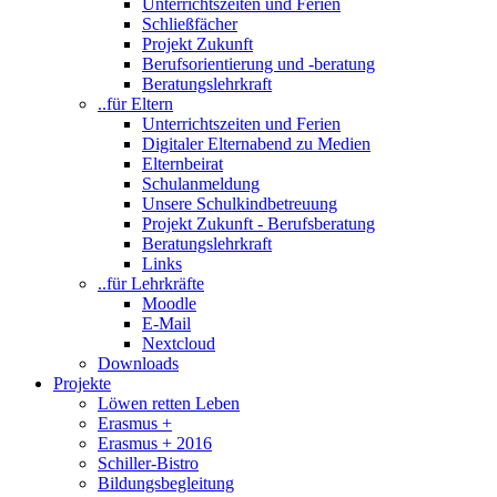
Unterrichtszeiten und Ferien
Schließfächer
Projekt Zukunft
Berufsorientierung und -beratung
Beratungslehrkraft
..für Eltern
Unterrichtszeiten und Ferien
Digitaler Elternabend zu Medien
Elternbeirat
Schulanmeldung
Unsere Schulkindbetreuung
Projekt Zukunft - Berufsberatung
Beratungslehrkraft
Links
..für Lehrkräfte
Moodle
E-Mail
Nextcloud
Downloads
Projekte
Löwen retten Leben
Erasmus +
Erasmus + 2016
Schiller-Bistro
Bildungsbegleitung