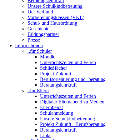
Beratungslehrkraft
Unsere Schulkindbetreuung
Der Verbund
Vorbereitungsklassen (VKL)
Schul- und Hausordnung
Geschichte
Bildungspartner
Presse
Informationen
..für Schüler
Moodle
Unterrichtszeiten und Ferien
Schließfächer
Projekt Zukunft
Berufsorientierung und -beratung
Beratungslehrkraft
..für Eltern
Unterrichtszeiten und Ferien
Digitaler Elternabend zu Medien
Elternbeirat
Schulanmeldung
Unsere Schulkindbetreuung
Projekt Zukunft - Berufsberatung
Beratungslehrkraft
Links