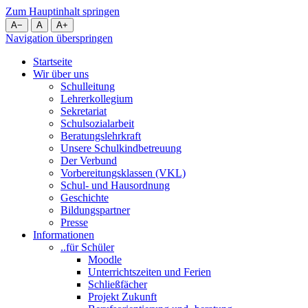
Zum Hauptinhalt springen
A
−
A
A
+
Navigation überspringen
Startseite
Wir über uns
Schulleitung
Lehrerkollegium
Sekretariat
Schulsozialarbeit
Beratungslehrkraft
Unsere Schulkindbetreuung
Der Verbund
Vorbereitungsklassen (VKL)
Schul- und Hausordnung
Geschichte
Bildungspartner
Presse
Informationen
..für Schüler
Moodle
Unterrichtszeiten und Ferien
Schließfächer
Projekt Zukunft