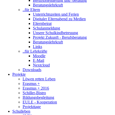
Berufsorientierung und -beratung
Beratungslehrkraft
..für Eltern
Unterrichtszeiten und Ferien
Digitaler Elternabend zu Medien
Elternbeirat
Schulanmeldung
Unsere Schulkindbetreuung
Projekt Zukunft - Berufsberatung
Beratungslehrkraft
Links
..für Lehrkräfte
Moodle
E-Mail
Nextcloud
Downloads
Projekte
Löwen retten Leben
Erasmus +
Erasmus + 2016
Schiller-Bistro
Bildungsbegleitung
EULE - Kooperation
Projekttage
Schulleben