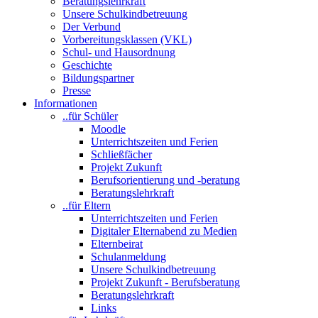
Beratungslehrkraft
Unsere Schulkindbetreuung
Der Verbund
Vorbereitungsklassen (VKL)
Schul- und Hausordnung
Geschichte
Bildungspartner
Presse
Informationen
..für Schüler
Moodle
Unterrichtszeiten und Ferien
Schließfächer
Projekt Zukunft
Berufsorientierung und -beratung
Beratungslehrkraft
..für Eltern
Unterrichtszeiten und Ferien
Digitaler Elternabend zu Medien
Elternbeirat
Schulanmeldung
Unsere Schulkindbetreuung
Projekt Zukunft - Berufsberatung
Beratungslehrkraft
Links