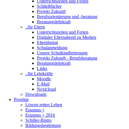
Unterrichtszeiten und Ferien
Schließfächer
Projekt Zukunft
Berufsorientierung und -beratung
Beratungslehrkraft
..für Eltern
Unterrichtszeiten und Ferien
Digitaler Elternabend zu Medien
Elternbeirat
Schulanmeldung
Unsere Schulkindbetreuung
Projekt Zukunft - Berufsberatung
Beratungslehrkraft
Links
..für Lehrkräfte
Moodle
E-Mail
Nextcloud
Downloads
Projekte
Löwen retten Leben
Erasmus +
Erasmus + 2016
Schiller-Bistro
Bildungsbegleitung