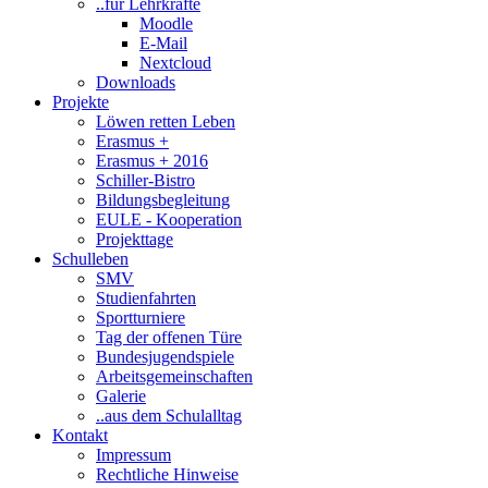
..für Lehrkräfte
Moodle
E-Mail
Nextcloud
Downloads
Projekte
Löwen retten Leben
Erasmus +
Erasmus + 2016
Schiller-Bistro
Bildungsbegleitung
EULE - Kooperation
Projekttage
Schulleben
SMV
Studienfahrten
Sportturniere
Tag der offenen Türe
Bundesjugendspiele
Arbeitsgemeinschaften
Galerie
..aus dem Schulalltag
Kontakt
Impressum
Rechtliche Hinweise