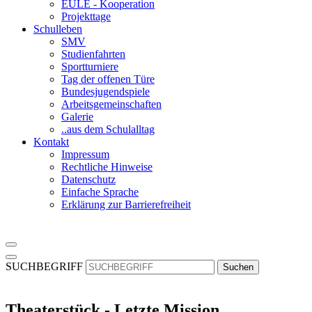
EULE - Kooperation
Projekttage
Schulleben
SMV
Studienfahrten
Sportturniere
Tag der offenen Türe
Bundesjugendspiele
Arbeitsgemeinschaften
Galerie
..aus dem Schulalltag
Kontakt
Impressum
Rechtliche Hinweise
Datenschutz
Einfache Sprache
Erklärung zur Barrierefreiheit
SUCHBEGRIFF
Suchen
Theaterstück - Letzte Mission