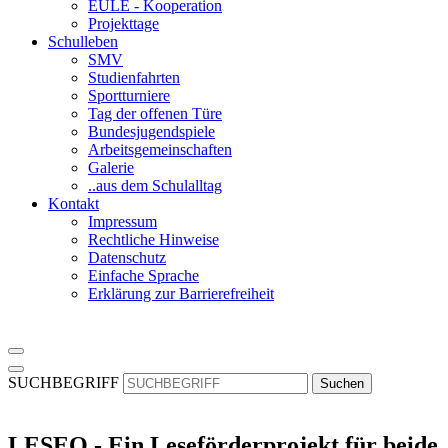
EULE - Kooperation
Projekttage
Schulleben
SMV
Studienfahrten
Sportturniere
Tag der offenen Türe
Bundesjugendspiele
Arbeitsgemeinschaften
Galerie
..aus dem Schulalltag
Kontakt
Impressum
Rechtliche Hinweise
Datenschutz
Einfache Sprache
Erklärung zur Barrierefreiheit
SUCHBEGRIFF
Suchen
LESEO - Ein Leseförderprojekt für beide