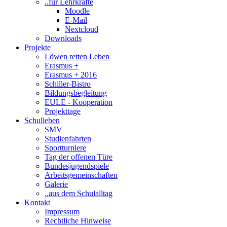
..für Lehrkräfte
Moodle
E-Mail
Nextcloud
Downloads
Projekte
Löwen retten Leben
Erasmus +
Erasmus + 2016
Schiller-Bistro
Bildungsbegleitung
EULE - Kooperation
Projekttage
Schulleben
SMV
Studienfahrten
Sportturniere
Tag der offenen Türe
Bundesjugendspiele
Arbeitsgemeinschaften
Galerie
..aus dem Schulalltag
Kontakt
Impressum
Rechtliche Hinweise