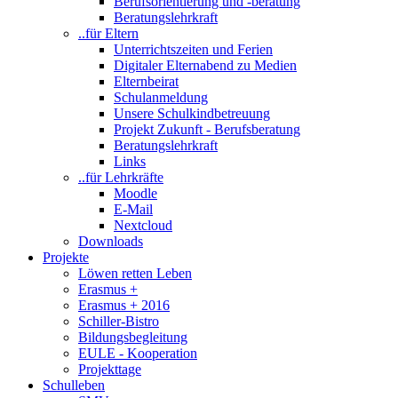
Berufsorientierung und -beratung
Beratungslehrkraft
..für Eltern
Unterrichtszeiten und Ferien
Digitaler Elternabend zu Medien
Elternbeirat
Schulanmeldung
Unsere Schulkindbetreuung
Projekt Zukunft - Berufsberatung
Beratungslehrkraft
Links
..für Lehrkräfte
Moodle
E-Mail
Nextcloud
Downloads
Projekte
Löwen retten Leben
Erasmus +
Erasmus + 2016
Schiller-Bistro
Bildungsbegleitung
EULE - Kooperation
Projekttage
Schulleben