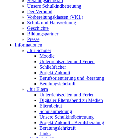
Beratungslehrkraft
Unsere Schulkindbetreuung
Der Verbund
Vorbereitungsklassen (VKL)
Schul- und Hausordnung
Geschichte
Bildungspartner
Presse
Informationen
..für Schüler
Moodle
Unterrichtszeiten und Ferien
Schließfächer
Projekt Zukunft
Berufsorientierung und -beratung
Beratungslehrkraft
..für Eltern
Unterrichtszeiten und Ferien
Digitaler Elternabend zu Medien
Elternbeirat
Schulanmeldung
Unsere Schulkindbetreuung
Projekt Zukunft - Berufsberatung
Beratungslehrkraft
Links