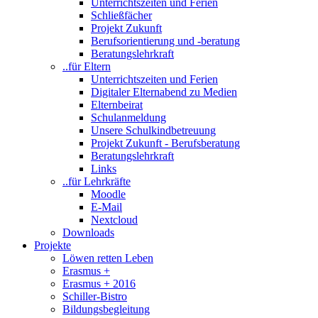
Unterrichtszeiten und Ferien
Schließfächer
Projekt Zukunft
Berufsorientierung und -beratung
Beratungslehrkraft
..für Eltern
Unterrichtszeiten und Ferien
Digitaler Elternabend zu Medien
Elternbeirat
Schulanmeldung
Unsere Schulkindbetreuung
Projekt Zukunft - Berufsberatung
Beratungslehrkraft
Links
..für Lehrkräfte
Moodle
E-Mail
Nextcloud
Downloads
Projekte
Löwen retten Leben
Erasmus +
Erasmus + 2016
Schiller-Bistro
Bildungsbegleitung