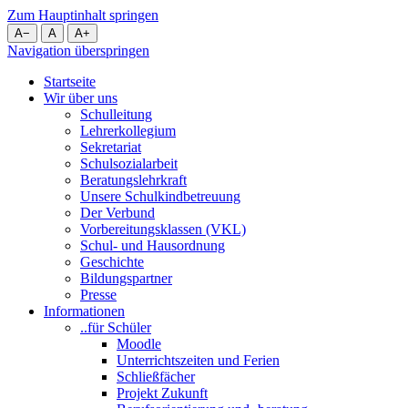
Zum Hauptinhalt springen
A
−
A
A
+
Navigation überspringen
Startseite
Wir über uns
Schulleitung
Lehrerkollegium
Sekretariat
Schulsozialarbeit
Beratungslehrkraft
Unsere Schulkindbetreuung
Der Verbund
Vorbereitungsklassen (VKL)
Schul- und Hausordnung
Geschichte
Bildungspartner
Presse
Informationen
..für Schüler
Moodle
Unterrichtszeiten und Ferien
Schließfächer
Projekt Zukunft