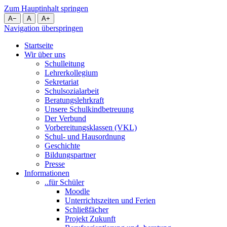
Zum Hauptinhalt springen
A
−
A
A
+
Navigation überspringen
Startseite
Wir über uns
Schulleitung
Lehrerkollegium
Sekretariat
Schulsozialarbeit
Beratungslehrkraft
Unsere Schulkindbetreuung
Der Verbund
Vorbereitungsklassen (VKL)
Schul- und Hausordnung
Geschichte
Bildungspartner
Presse
Informationen
..für Schüler
Moodle
Unterrichtszeiten und Ferien
Schließfächer
Projekt Zukunft