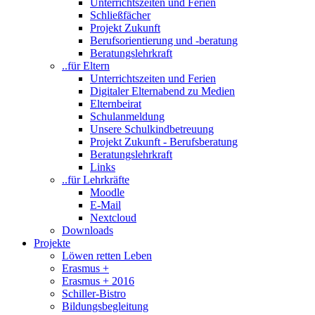
Unterrichtszeiten und Ferien
Schließfächer
Projekt Zukunft
Berufsorientierung und -beratung
Beratungslehrkraft
..für Eltern
Unterrichtszeiten und Ferien
Digitaler Elternabend zu Medien
Elternbeirat
Schulanmeldung
Unsere Schulkindbetreuung
Projekt Zukunft - Berufsberatung
Beratungslehrkraft
Links
..für Lehrkräfte
Moodle
E-Mail
Nextcloud
Downloads
Projekte
Löwen retten Leben
Erasmus +
Erasmus + 2016
Schiller-Bistro
Bildungsbegleitung