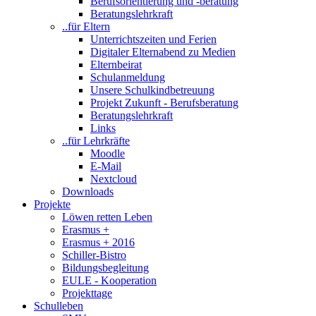
Berufsorientierung und -beratung
Beratungslehrkraft
..für Eltern
Unterrichtszeiten und Ferien
Digitaler Elternabend zu Medien
Elternbeirat
Schulanmeldung
Unsere Schulkindbetreuung
Projekt Zukunft - Berufsberatung
Beratungslehrkraft
Links
..für Lehrkräfte
Moodle
E-Mail
Nextcloud
Downloads
Projekte
Löwen retten Leben
Erasmus +
Erasmus + 2016
Schiller-Bistro
Bildungsbegleitung
EULE - Kooperation
Projekttage
Schulleben