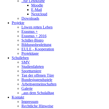
..für Lehrkräfte
Moodle
E-Mail
Nextcloud
Downloads
Projekte
Löwen retten Leben
Erasmus +
Erasmus + 2016
Schiller-Bistro
Bildungsbegleitung
EULE - Kooperation
Projekttage
Schulleben
SMV
Studienfahrten
Sportturniere
Tag der offenen Türe
Bundesjugendspiele
Arbeitsgemeinschaften
Galerie
..aus dem Schulalltag
Kontakt
Impressum
Rechtliche Hinweise