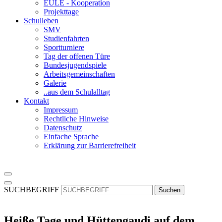
EULE - Kooperation
Projekttage
Schulleben
SMV
Studienfahrten
Sportturniere
Tag der offenen Türe
Bundesjugendspiele
Arbeitsgemeinschaften
Galerie
..aus dem Schulalltag
Kontakt
Impressum
Rechtliche Hinweise
Datenschutz
Einfache Sprache
Erklärung zur Barrierefreiheit
SUCHBEGRIFF
Suchen
Heiße Tage und Hüttengaudi auf dem