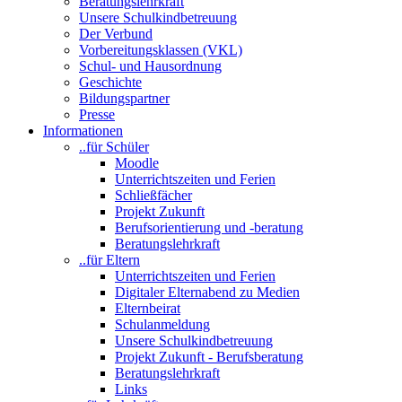
Beratungslehrkraft
Unsere Schulkindbetreuung
Der Verbund
Vorbereitungsklassen (VKL)
Schul- und Hausordnung
Geschichte
Bildungspartner
Presse
Informationen
..für Schüler
Moodle
Unterrichtszeiten und Ferien
Schließfächer
Projekt Zukunft
Berufsorientierung und -beratung
Beratungslehrkraft
..für Eltern
Unterrichtszeiten und Ferien
Digitaler Elternabend zu Medien
Elternbeirat
Schulanmeldung
Unsere Schulkindbetreuung
Projekt Zukunft - Berufsberatung
Beratungslehrkraft
Links